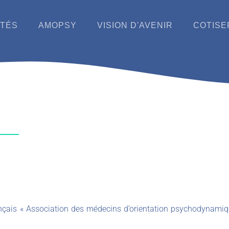
ITÉS
AMOPSY
VISION D'AVENIR
COTISE
nçais « Association des médecins d’orientation psychodynamiqu