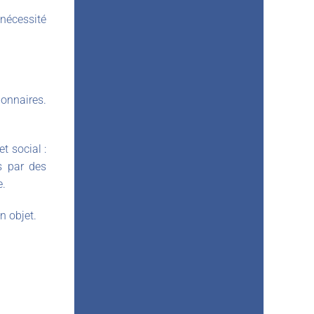
a nécessité
ionnaires.
t social :
s par des
e.
n objet.