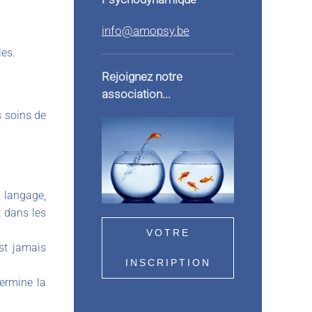
info@amopsy.be
les.
Rejoignez notre
association...
s soins de
 langage,
t dans les
VOTRE
est jamais
INSCRIPTION
termine la